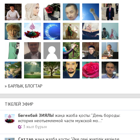
» БАРЛЫҚ БЛОГТАР
ТІКЕЛЕЙ ЭФИР
Бөгенбай ЗИЯЛЫ
жаңа жазба қосты: "День бороды:
история неотъемлемой части мужской мо..."
3 жыл бұрын
Cаттар
жаңа жазба қосты: "Әке гені жүктілік кезінде