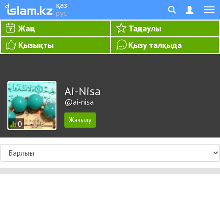
қаз
рус
Жаңа
Таңдаулы
Қызықты
Қызу талқыда
Ai-Nisa
@ai-nisa
0