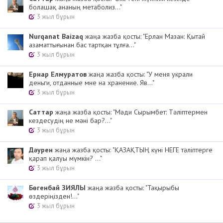
болашақ ананың метаболиз..."
3 жыл бұрын
Nurqanat Baizaq
жаңа жазба қосты: "Ерлан Мазан: Қытай
азаматтығынан бас тартқан тұлға..."
3 жыл бұрын
Ернар Елмуратов
жаңа жазба қосты: "У меня украли
деньги, отданные мне на хранение. Яв..."
3 жыл бұрын
Cаттар
жаңа жазба қосты: "Мәди Сырымбет: Тәліптермен
кездесудің не мәні бар?..."
3 жыл бұрын
Дәурен
жаңа жазба қосты: "ҚАЗАҚТЫҢ күні НЕГЕ тәліптерге
қарап қалуы мүмкін? ..."
3 жыл бұрын
Бөгенбай ЗИЯЛЫ
жаңа жазба қосты: "Тақырыбы
өздеріңізден!..."
3 жыл бұрын